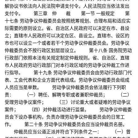
解协议书依法向人民法院申请支付令。人民法院应当依法发出
支付令。 第三章 仲 裁 第一节 一般规定 第
十七条 劳动争议仲裁委员会按照统筹规划、合理布局和适应实
际需要的原则设立。省、自治区人民政府可以决定在市、县设
立；直辖市人民政府可以决定在区、县设立。直辖市、设区的
市也可以设立一个或者若干个劳动争议仲裁委员会。劳动争议
仲裁委员会不按行政区划层层设立。 第十八条 国务院劳动
行政部门依照本法有关规定制定仲裁规则。省、自治区、直辖
市人民政府劳动行政部门对本行政区域的劳动争议仲裁工作进
行指导。 第十九条 劳动争议仲裁委员会由劳动行政部门代
表、工会代表和企业方面代表组成。劳动争议仲裁委员会组成
人员应当是单数。 劳动争议仲裁委员会依法履行下列职
责： （一）聘任、解聘专职或者兼职仲裁员； （二）
受理劳动争议案件； （三）讨论重大或者疑难的劳动争议
案件； （四）对仲裁活动进行监督。 劳动争议仲裁委
员会下设办事机构，负责办理劳动争议仲裁委员会的日常工
作。 第二十条 劳动争议仲裁委员会应当设仲裁员名册。
仲裁员应当公道正派并符合下列条件之一： （一）曾