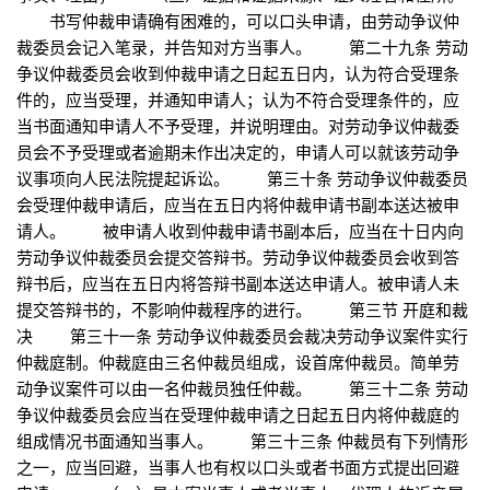
书写仲裁申请确有困难的，可以口头申请，由劳动争议仲
裁委员会记入笔录，并告知对方当事人。 第二十九条 劳动
争议仲裁委员会收到仲裁申请之日起五日内，认为符合受理条
件的，应当受理，并通知申请人；认为不符合受理条件的，应
当书面通知申请人不予受理，并说明理由。对劳动争议仲裁委
员会不予受理或者逾期未作出决定的，申请人可以就该劳动争
议事项向人民法院提起诉讼。 第三十条 劳动争议仲裁委员
会受理仲裁申请后，应当在五日内将仲裁申请书副本送达被申
请人。 被申请人收到仲裁申请书副本后，应当在十日内向
劳动争议仲裁委员会提交答辩书。劳动争议仲裁委员会收到答
辩书后，应当在五日内将答辩书副本送达申请人。被申请人未
提交答辩书的，不影响仲裁程序的进行。 第三节 开庭和裁
决 第三十一条 劳动争议仲裁委员会裁决劳动争议案件实行
仲裁庭制。仲裁庭由三名仲裁员组成，设首席仲裁员。简单劳
动争议案件可以由一名仲裁员独任仲裁。 第三十二条 劳动
争议仲裁委员会应当在受理仲裁申请之日起五日内将仲裁庭的
组成情况书面通知当事人。 第三十三条 仲裁员有下列情形
之一，应当回避，当事人也有权以口头或者书面方式提出回避