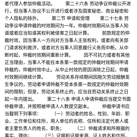
者代理人参加仲裁活动。 第二十六条 劳动争议仲裁公开进
行，但当事人协议不公开进行或者涉及国家秘密、商业秘密和
个人隐私的除外。 第二节 申请和受理 第二十七条 劳
动争议申请仲裁的时效期间为一年。仲裁时效期间从当事人知
道或者应当知道其权利被侵害之日起计算。 前款规定的仲
裁时效，因当事人一方向对方当事人主张权利，或者向有关部
门请求权利救济，或者对方当事人同意履行义务而中断。从中
断时起，仲裁时效期间重新计算。 因不可抗力或者有其他
正当理由，当事人不能在本条第一款规定的仲裁时效期间申请
仲裁的，仲裁时效中止。从中止时效的原因消除之日起，仲裁
时效期间继续计算。 劳动关系存续期间因拖欠劳动报酬发
生争议的，劳动者申请仲裁不受本条第一款规定的仲裁时效期
间的限制；但是，劳动关系终止的，应当自劳动关系终止之日
起一年内提出。 第二十八条 申请人申请仲裁应当提交书面
仲裁申请，并按照被申请人人数提交副本。 仲裁申请书应
当载明下列事项： （一）劳动者的姓名、性别、年龄、职
业、工作单位和住所，用人单位的名称、住所和法定代表人或
者主要负责人的姓名、职务； （二）仲裁请求和所根据的
事实、理由； （三）证据和证据来源、证人姓名和住所。