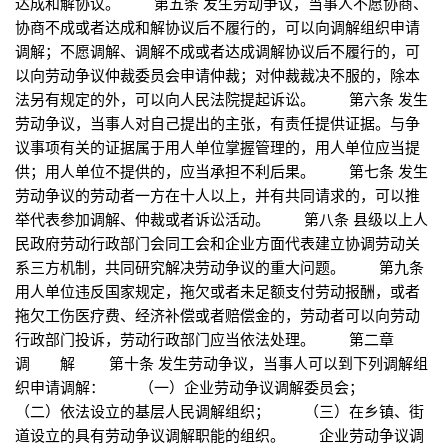
达成和解协议。 第五条 发生劳动争议，当事人不愿协商、
协商不成或者达成和解协议后不履行的，可以向调解组织申请
调解；不愿调解、调解不成或者达成调解协议后不履行的，可
以向劳动争议仲裁委员会申请仲裁；对仲裁裁决不服的，除本
法另有规定的外，可以向人民法院提起诉讼。 第六条 发生
劳动争议，当事人对自己提出的主张，有责任提供证据。与争
议事项有关的证据属于用人单位掌握管理的，用人单位应当提
供；用人单位不提供的，应当承担不利后果。 第七条 发生
劳动争议的劳动者一方在十人以上，并有共同请求的，可以推
举代表参加调解、仲裁或者诉讼活动。 第八条 县级以上人
民政府劳动行政部门会同工会和企业方面代表建立协调劳动关
系三方机制，共同研究解决劳动争议的重大问题。 第九条
用人单位违反国家规定，拖欠或者未足额支付劳动报酬，或者
拖欠工伤医疗费、经济补偿或者赔偿金的，劳动者可以向劳动
行政部门投诉，劳动行政部门应当依法处理。 第二章
调 解 第十条 发生劳动争议，当事人可以到下列调解组
织申请调解： （一）企业劳动争议调解委员会；
（二）依法设立的基层人民调解组织； （三）在乡镇、街
道设立的具有劳动争议调解职能的组织。 企业劳动争议调