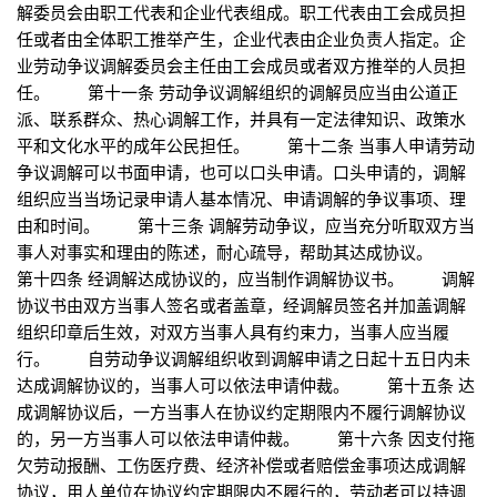
解委员会由职工代表和企业代表组成。职工代表由工会成员担
任或者由全体职工推举产生，企业代表由企业负责人指定。企
业劳动争议调解委员会主任由工会成员或者双方推举的人员担
任。 第十一条 劳动争议调解组织的调解员应当由公道正
派、联系群众、热心调解工作，并具有一定法律知识、政策水
平和文化水平的成年公民担任。 第十二条 当事人申请劳动
争议调解可以书面申请，也可以口头申请。口头申请的，调解
组织应当当场记录申请人基本情况、申请调解的争议事项、理
由和时间。 第十三条 调解劳动争议，应当充分听取双方当
事人对事实和理由的陈述，耐心疏导，帮助其达成协议。
第十四条 经调解达成协议的，应当制作调解协议书。 调解
协议书由双方当事人签名或者盖章，经调解员签名并加盖调解
组织印章后生效，对双方当事人具有约束力，当事人应当履
行。 自劳动争议调解组织收到调解申请之日起十五日内未
达成调解协议的，当事人可以依法申请仲裁。 第十五条 达
成调解协议后，一方当事人在协议约定期限内不履行调解协议
的，另一方当事人可以依法申请仲裁。 第十六条 因支付拖
欠劳动报酬、工伤医疗费、经济补偿或者赔偿金事项达成调解
协议，用人单位在协议约定期限内不履行的，劳动者可以持调