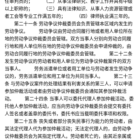
任审判员的； （二）从事法律研究、教学工作并具有中级
以上职称的； （三）具有法律知识、从事人力资源管理或
者工会等专业工作满五年的； （四）律师执业满三年的。
第二十一条 劳动争议仲裁委员会负责管辖本区域内发生的
劳动争议。 劳动争议由劳动合同履行地或者用人单位所在
地的劳动争议仲裁委员会管辖。双方当事人分别向劳动合同履
行地和用人单位所在地的劳动争议仲裁委员会申请仲裁的，由
劳动合同履行地的劳动争议仲裁委员会管辖。 第二十二条
发生劳动争议的劳动者和用人单位为劳动争议仲裁案件的双方
当事人。 劳务派遣单位或者用工单位与劳动者发生劳动争
议的，劳务派遣单位和用工单位为共同当事人。 第二十三
条 与劳动争议案件的处理结果有利害关系的第三人，可以申请
参加仲裁活动或者由劳动争议仲裁委员会通知其参加仲裁活
动。 第二十四条 当事人可以委托代理人参加仲裁活动。委
托他人参加仲裁活动，应当向劳动争议仲裁委员会提交有委托
人签名或者盖章的委托书，委托书应当载明委托事项和权限。
第二十五条 丧失或者部分丧失民事行为能力的劳动者，由
其法定代理人代为参加仲裁活动；无法定代理人的，由劳动争
议仲裁委员会为其指定代理人。劳动者死亡的，由其近亲属或