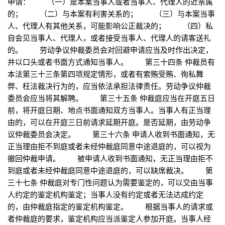
申请： （一）是本案当事人或者当事人、代理人的近亲属
的； （二）与本案有利害关系的； （三）与本案当事
人、代理人有其他关系，可能影响公正裁决的； （四）私
自会见当事人、代理人，或者接受当事人、代理人的请客送礼
的。 劳动争议仲裁委员会对回避申请应当及时作出决定，
并以口头或者书面方式通知当事人。 第三十四条 仲裁员有
本法第三十三条第四项规定情形，或者有索贿受贿、徇私舞
弊、枉法裁决行为的，应当依法承担法律责任。劳动争议仲裁
委员会应当将其解聘。 第三十五条 仲裁庭应当在开庭五日
前，将开庭日期、地点书面通知双方当事人。当事人有正当理
由的，可以在开庭三日前请求延期开庭。是否延期，由劳动争
议仲裁委员会决定。 第三十六条 申请人收到书面通知，无
正当理由拒不到庭或者未经仲裁庭同意中途退庭的，可以视为
撤回仲裁申请。 被申请人收到书面通知，无正当理由拒不
到庭或者未经仲裁庭同意中途退庭的，可以缺席裁决。 第
三十七条 仲裁庭对专门性问题认为需要鉴定的，可以交由当事
人约定的鉴定机构鉴定；当事人没有约定或者无法达成约定
的，由仲裁庭指定的鉴定机构鉴定。 根据当事人的请求或
者仲裁庭的要求，鉴定机构应当派鉴定人参加开庭。当事人经