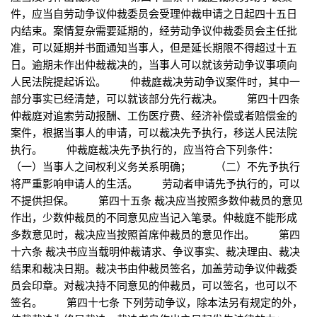
件，应当自劳动争议仲裁委员会受理仲裁申请之日起四十五日
内结束。案情复杂需要延期的，经劳动争议仲裁委员会主任批
准，可以延期并书面通知当事人，但是延长期限不得超过十五
日。逾期未作出仲裁裁决的，当事人可以就该劳动争议事项向
人民法院提起诉讼。 仲裁庭裁决劳动争议案件时，其中一
部分事实已经清楚，可以就该部分先行裁决。 第四十四条
仲裁庭对追索劳动报酬、工伤医疗费、经济补偿或者赔偿金的
案件，根据当事人的申请，可以裁决先予执行，移送人民法院
执行。 仲裁庭裁决先予执行的，应当符合下列条件：
（一）当事人之间权利义务关系明确； （二）不先予执行
将严重影响申请人的生活。 劳动者申请先予执行的，可以
不提供担保。 第四十五条 裁决应当按照多数仲裁员的意见
作出，少数仲裁员的不同意见应当记入笔录。仲裁庭不能形成
多数意见时，裁决应当按照首席仲裁员的意见作出。 第四
十六条 裁决书应当载明仲裁请求、争议事实、裁决理由、裁决
结果和裁决日期。裁决书由仲裁员签名，加盖劳动争议仲裁委
员会印章。对裁决持不同意见的仲裁员，可以签名，也可以不
签名。 第四十七条 下列劳动争议，除本法另有规定的外，