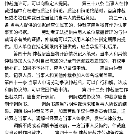
仲裁庭许可，可以向鉴定人提问。 第三十八条 当事人在仲
裁过程中有权进行质证和辩论。质证和辩论终结时，首席仲裁
员或者独任仲裁员应当征询当事人的最后意见。 第三十九
条 当事人提供的证据经查证属实的，仲裁庭应当将其作为认定
事实的根据。 劳动者无法提供由用人单位掌握管理的与仲
裁请求有关的证据，仲裁庭可以要求用人单位在指定期限内提
供。用人单位在指定期限内不提供的，应当承担不利后果。
第四十条 仲裁庭应当将开庭情况记入笔录。当事人和其他
仲裁参加人认为对自己陈述的记录有遗漏或者差错的，有权申
请补正。如果不予补正，应当记录该申请。 笔录由仲裁
员、记录人员、当事人和其他仲裁参加人签名或者盖章。
第四十一条 当事人申请劳动争议仲裁后，可以自行和解。达成
和解协议的，可以撤回仲裁申请。 第四十二条 仲裁庭在作
出裁决前，应当先行调解。 调解达成协议的，仲裁庭应当
制作调解书。 调解书应当写明仲裁请求和当事人协议的结
果。调解书由仲裁员签名，加盖劳动争议仲裁委员会印章，送
达双方当事人。调解书经双方当事人签收后，发生法律效力。
调解不成或者调解书送达前，一方当事人反悔的，仲裁庭
应当及时作出裁决。 第四十三条 仲裁庭裁决劳动争议案