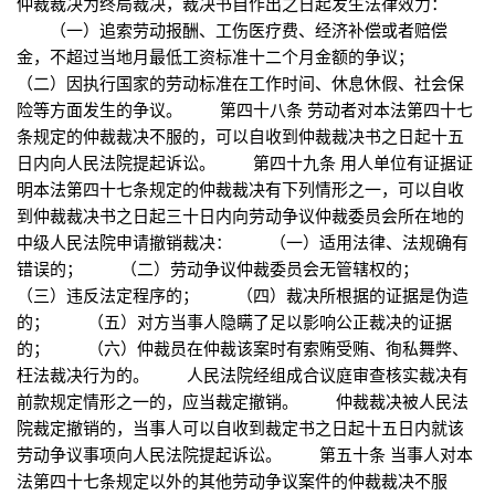
仲裁裁决为终局裁决，裁决书自作出之日起发生法律效力：
（一）追索劳动报酬、工伤医疗费、经济补偿或者赔偿
金，不超过当地月最低工资标准十二个月金额的争议；
（二）因执行国家的劳动标准在工作时间、休息休假、社会保
险等方面发生的争议。 第四十八条 劳动者对本法第四十七
条规定的仲裁裁决不服的，可以自收到仲裁裁决书之日起十五
日内向人民法院提起诉讼。 第四十九条 用人单位有证据证
明本法第四十七条规定的仲裁裁决有下列情形之一，可以自收
到仲裁裁决书之日起三十日内向劳动争议仲裁委员会所在地的
中级人民法院申请撤销裁决： （一）适用法律、法规确有
错误的； （二）劳动争议仲裁委员会无管辖权的；
（三）违反法定程序的； （四）裁决所根据的证据是伪造
的； （五）对方当事人隐瞒了足以影响公正裁决的证据
的； （六）仲裁员在仲裁该案时有索贿受贿、徇私舞弊、
枉法裁决行为的。 人民法院经组成合议庭审查核实裁决有
前款规定情形之一的，应当裁定撤销。 仲裁裁决被人民法
院裁定撤销的，当事人可以自收到裁定书之日起十五日内就该
劳动争议事项向人民法院提起诉讼。 第五十条 当事人对本
法第四十七条规定以外的其他劳动争议案件的仲裁裁决不服