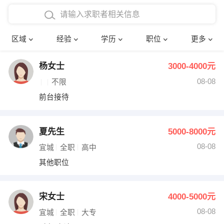
在校学生工作经验
本科
行政后勤
建筑装潢
确定
区域
经验
学历
职位
更多
三年以上工作经验
硕士
销售岗位
教师
杨女士
3000-4000元
四年以上工作经验
博士
文员
护士
08-08
不限
五年以上工作经验
财务会计
传单派发
前台接待
十年以上工作经验
超市零售
促销导购
夏先生
5000-8000元
网络IT
保健按摩
08-08
宜城
全职
高中
其他职位
快递员
前台接待
收银员
技术员/工程师
宋女士
4000-5000元
08-08
水电/机修
部门经理
宜城
全职
大专