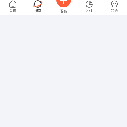
徐女士
面议
08-08
宜城
全职
高中
首页
搜索
入驻
我的
发布
其他职位
王女士
2000-3000元
08-08
宜城
全职
大专
招聘信息
求职简历
其他职位
刘女士
5000-8000元
08-08
宜城
全职
大专
销售岗位
汪先生
5000-8000元
08-08
宜城
全职
高中