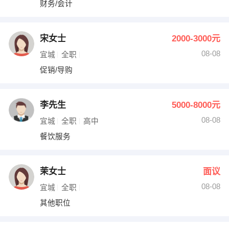
财务/会计
出纳
保险
编辑
法律
宋女士
2000-3000元
08-08
宜城
全职
保洁
贸易采购
促销/导购
跟单
理财顾问
李先生
5000-8000元
其他职位
08-08
宜城
全职
高中
餐饮服务
茉女士
面议
08-08
宜城
全职
其他职位