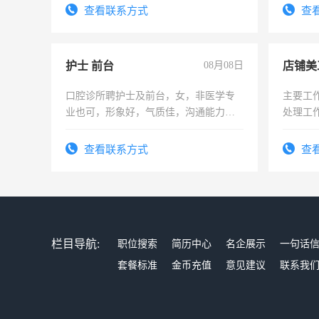
4500。
太太等
查看联系方式
查
护士 前台
08月08日
店铺美
口腔诊所聘护士及前台，女，非医学专
主要工
业也可，形象好，气质佳，沟通能力
处理工
强。面试，周日休息。
作时间
查看联系方式
查
栏目导航:
职位搜索
简历中心
名企展示
一句话
套餐标准
金币充值
意见建议
联系我