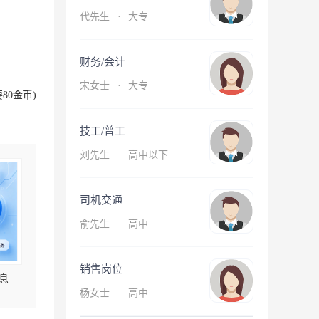
代先生
·
大专
财务/会计
宋女士
·
大专
80金币)
技工/普工
刘先生
·
高中以下
司机交通
俞先生
·
高中
销售岗位
息
杨女士
·
高中