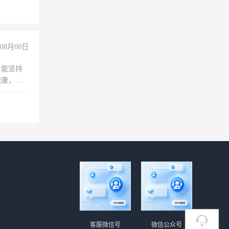
+绩效，
08月08日
，能坚持
健康，有
无犯罪记
上文化，
良好沟通
客服微信号
微信公众号