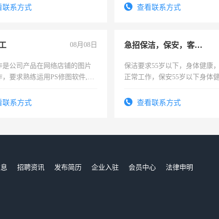
。
表或者有医学资质的优先，底薪
看联系方式
查看联系方式
交五险。
工
08月08日
急招保洁，保安，客服，工程
作是公司产品在网络店铺的图片
保洁要求55岁以下，身体健康
作，要求熟练运用PS修图软件,工
正常工作，保安55岁以下身体
每天8小时，待遇优厚。
责任心形象端庄，遵纪守法，
录，客服要求45岁以下高中以
看联系方式
查看联系方式
懂电脑工作认真，性格开朗有
能力，工程，懂水电维修。
信息
招聘资讯
发布简历
企业入驻
会员中心
法律申明
们