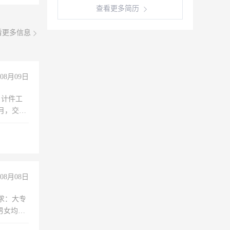
查看更多简历
看更多信息
08月09日
，计件工
个月，交五
08月08日
求：大专
男女均
过医药代