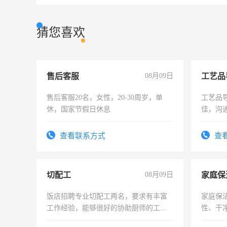
猜您喜欢
售后客服
08月09日
工艺品
售后客服20名，女性，20-30周岁，单
工艺品导
休，国家节假日休息
佳，沟
上进心
查看联系方式
查
切配工
08月09日
家庭保
饭店招聘专业切配工两名，要求有丰富
家庭保
工作经验，能够很好的协助厨师的工
性、干净
作。包吃住，每月有公休，工资3500-
时间灵