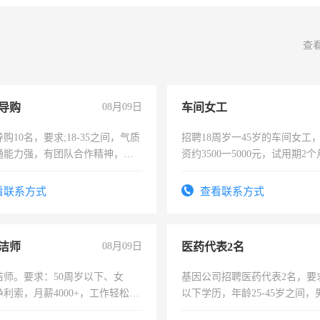
查
导购
08月09日
车间女工
购10名，要求;18-35之间，气质
招聘18周岁一45岁的车间女工
通能力强，有团队合作精神，有
资约3500一5000元，试用期2
，有工作经验者优先！
险，有年薪假，年底福利
看联系方式
查看联系方式
洁师
08月09日
医药代表2名
洁师。要求：50周岁以下、女
基因公司招聘医药代表2名，要
利索，月薪4000+，工作轻松，
以下学历，年龄25-45岁之间，
活，不需坐班，适合宝妈、全职
可，需要具有营销经验，从事